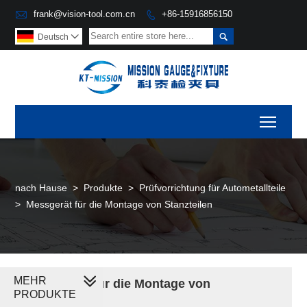

frank@vision-tool.com.cn
+86-15916856150


Deutsch

Toggl
nach Hause
>
Produkte
>
Prüfvorrichtung für Autometallteile
>
Messgerät für die Montage von Stanzteilen
MEHR
Messgerät für die Montage von
PRODUKTE
Stanzteilen