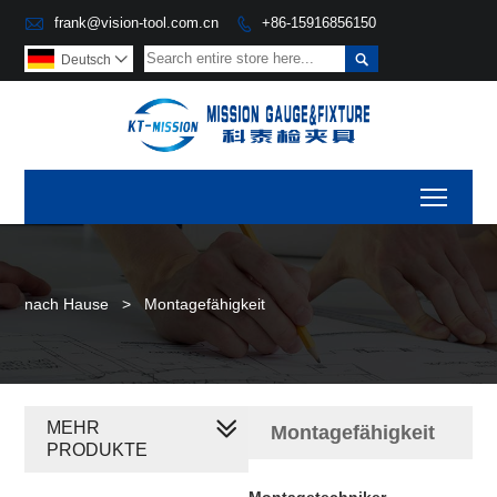

frank@vision-tool.com.cn
+86-15916856150


Deutsch

Toggl
nach Hause
>
Montagefähigkeit
MEHR
Montagefähigkeit
PRODUKTE
Montagetechniker