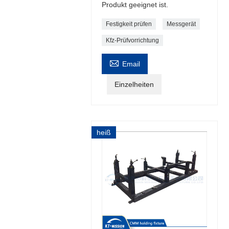
Produkt geeignet ist.
Festigkeit prüfen
Messgerät
Kfz-Prüfvorrichtung

Email
Einzelheiten
heiß