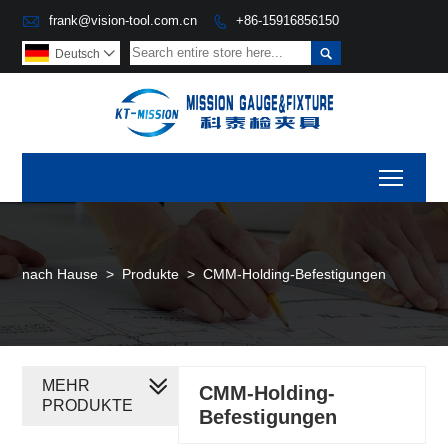

frank@vision-tool.com.cn
+86-15916856150


Deutsch

Toggl
nach Hause
>
Produkte
>
CMM-Holding-Befestigungen
MEHR
CMM-Holding-
PRODUKTE
Befestigungen