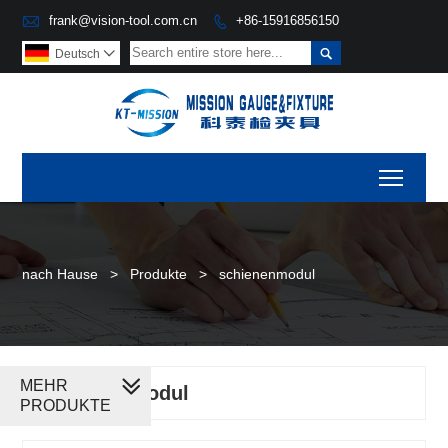

frank@vision-tool.com.cn
+86-15916856150


Deutsch

Toggl
nach Hause
>
Produkte
>
schienenmodul
MEHR
schienenmodul
PRODUKTE