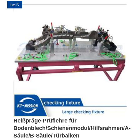
heiß
Heißpräge-Prüflehre für
Bodenblech/Schienenmodul/Hilfsrahmen/A-
Säule/B-Säule/Türbalken